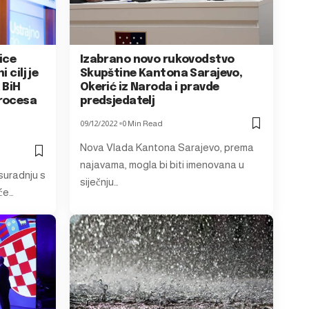
ice
Izabrano novo rukovodstvo
 cilj je
Skupštine Kantona Sarajevo,
 BiH
Okerić iz Naroda i pravde
procesa
predsjedatelj
09/12/2022
0 Min Read
Nova Vlada Kantona Sarajevo, prema
najavama, mogla bi biti imenovana u
 suradnju s
siječnju…
će…