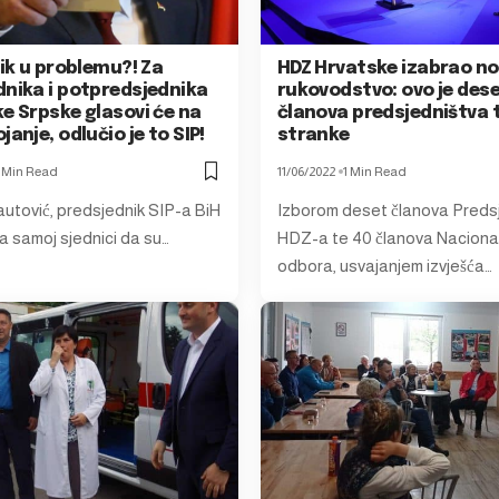
dik u problemu?! Za
HDZ Hrvatske izabrao n
dnika i potpredsjednika
rukovodstvo: ovo je des
e Srpske glasovi će na
članova predsjedništva 
janje, odlučio je to SIP!
stranke
 Min Read
11/06/2022
1 Min Read
utović, predsjednik SIP-a BiH
Izborom deset članova Preds
a samoj sjednici da su…
HDZ-a te 40 članova Naciona
odbora, usvajanjem izvješća…