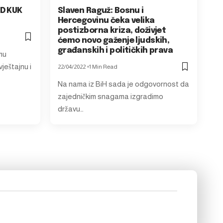
PD KUK
Slaven Raguž: Bosnu i
Hercegovinu čeka velika
postizborna kriza, doživjet
ćemo novo gaženje ljudskih,
građanskih i političkih prava
mu
vještajnu i
22/04/2022
1 Min Read
Na nama iz BiH sada je odgovornost da
zajedničkim snagama izgradimo
državu…