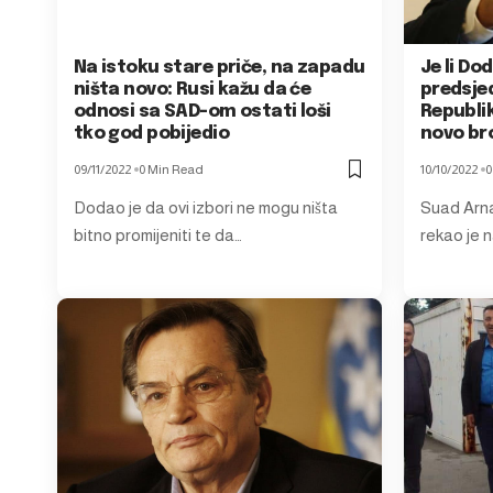
Na istoku stare priče, na zapadu
Je li Do
ništa novo: Rusi kažu da će
predsje
odnosi sa SAD-om ostati loši
Republik
tko god pobijedio
novo bro
09/11/2022
0 Min Read
10/10/2022
0
Dodao je da ovi izbori ne mogu ništa
Suad Arna
bitno promijeniti te da…
rekao je n