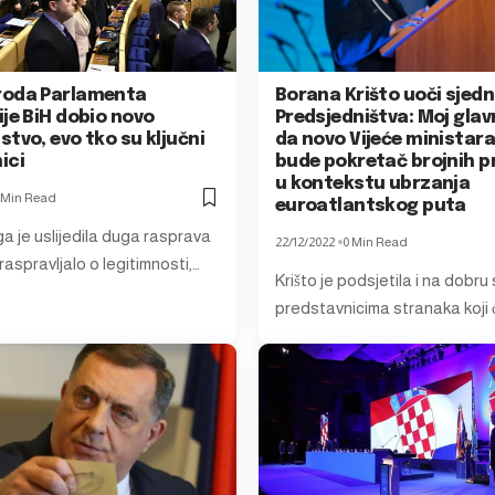
roda Parlamenta
Borana Krišto uoči sjedn
je BiH dobio novo
Predsjedništva: Moj glavni
tvo, evo tko su ključni
da novo Vijeće ministara
ici
bude pokretač brojnih 
u kontekstu ubrzanja
 Min Read
euroatlantskog puta
a je uslijedila duga rasprava
22/12/2022
0 Min Read
 raspravljalo o legitimnosti,…
Krišto je podsjetila i na dobru
predstavnicima stranaka koji 