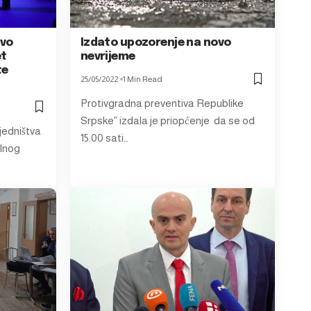
ovo
Izdato upozorenje na novo
et
nevrijeme
te
25/05/2022
1 Min Read
Protivgradna preventiva Republike
Srpske” izdala je priopćenje da se od
jedništva
15.00 sati…
lnog