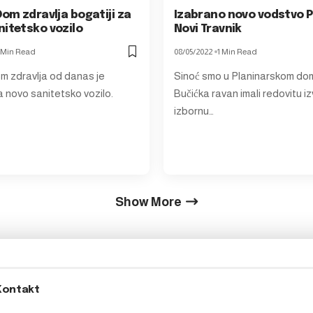
Dom zdravlja bogatiji za
Izabrano novo vodstvo 
nitetsko vozilo
Novi Travnik
 Min Read
08/05/2022
1 Min Read
om zdravlja od danas je
Sinoć smo u Planinarskom do
a novo sanitetsko vozilo.
Bučićka ravan imali redovitu iz
izbornu…
Show More
Kontakt