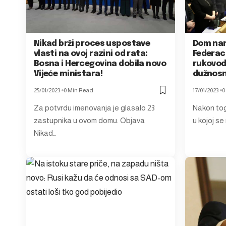
Nikad brži proces uspostave
Dom na
vlasti na ovoj razini od rata:
Federaci
Bosna i Hercegovina dobila novo
rukovods
Vijeće ministara!
dužnosn
25/01/2023
0 Min Read
17/01/2023
0
Za potvrdu imenovanja je glasalo 23
Nakon tog
zastupnika u ovom domu. Objava
u kojoj se
Nikad…