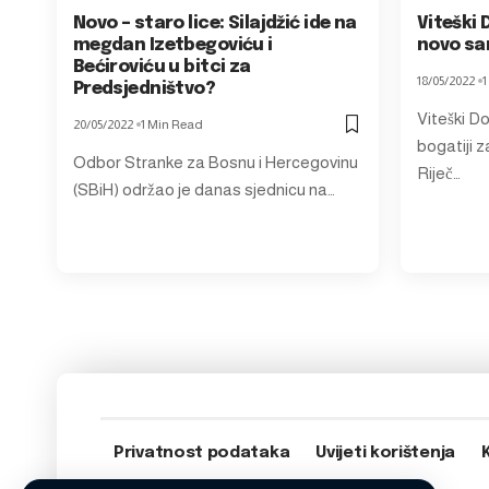
Novo – staro lice: Silajdžić ide na
Viteški 
megdan Izetbegoviću i
novo sa
Bećiroviću u bitci za
18/05/2022
1
Predsjedništvo?
Viteški D
20/05/2022
1 Min Read
bogatiji z
Odbor Stranke za Bosnu i Hercegovinu
Riječ…
(SBiH) održao je danas sjednicu na…
Privatnost podataka
Uvijeti korištenja