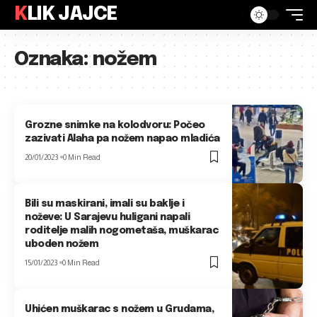
KLIK JAJCE
Oznaka:
nožem
Grozne snimke na kolodvoru: Počeo
zazivati Alaha pa nožem napao mladića
20/01/2023
0 Min Read
Bili su maskirani, imali su baklje i
noževe: U Sarajevu huligani napali
roditelje malih nogometaša, muškarac
uboden nožem
15/01/2023
0 Min Read
Uhićen muškarac s nožem u Grudama,