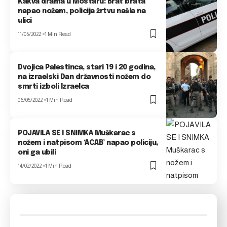
Kakva drama u Mostaru: Brat brata
napao nožem, policija žrtvu našla na
ulici
11/05/2022
1 Min Read
Dvojica Palestinca, stari 19 i 20 godina,
na izraelski Dan državnosti nožem do
smrti izboli Izraelca
06/05/2022
1 Min Read
POJAVILA SE I SNIMKA Muškarac s
nožem i natpisom ‘ACAB’ napao policiju,
oni ga ubili
14/02/2022
1 Min Read