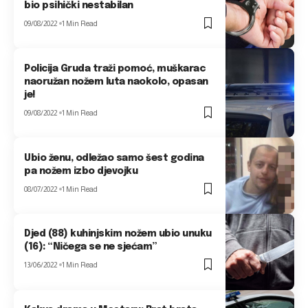
bio psihički nestabilan
09/08/2022
1 Min Read
Policija Gruda traži pomoć, muškarac
naoružan nožem luta naokolo, opasan
je!
09/08/2022
1 Min Read
Ubio ženu, odležao samo šest godina
pa nožem izbo djevojku
08/07/2022
1 Min Read
Djed (88) kuhinjskim nožem ubio unuku
(16): “Ničega se ne sjećam”
13/06/2022
1 Min Read