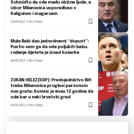
Schmidtu da ode među obične ljude, a
izbor Milanovića uspoređivao s
Kaligulom i magarcem
23/09/2022
1 Min Read
Mula Babi dao jednodnevni “dopust”:
Pustio sam ga da ode poljubiti bebu,
rođenje djeteta je iznad košarke
04/09/2022
1 Min Read
ZUKAN HELEZ(SDP): Predsjedništvo BiH
treba Milanovića proglasi personom
non grata; Komšić je imao 12 godina da
ode bar u neki hrvatski grad
06/05/2022
1 Min Read