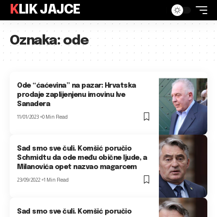
KLIK JAJCE
Oznaka:
ode
Ode “ćaćevina” na pazar: Hrvatska
prodaje zaplijenjenu imovinu Ive
Sanadera
11/01/2023
0 Min Read
Sad smo sve čuli. Komšić poručio
Schmidtu da ode među obične ljude, a
Milanovića opet nazvao magarcem
23/09/2022
1 Min Read
Sad smo sve čuli. Komšić poručio