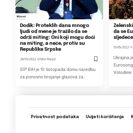
Dodik: Proteklih dana mnogo
Zelenski
ljudi od mene je tražilo da se
da se Eu
održi miting: Oni koji mogu doći
sljedeć
na miting, a neće, protiv su
15/05/2022
1
Republike Srpske
Ukrajina j
24/10/2022
0 Min Read
Eurosongu
SIP BIH je 10. listopada donio naredbu
Volodimir
za ponovno brojanje glasova za…
Privatnost podataka
Uvijeti korištenja