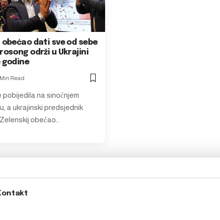
 obećao dati sve od sebe
rosong održi u Ukrajini
e godine
 Min Read
e pobijedila na sinoćnjem
, a ukrajinski predsjednik
 Zelenskij obećao…
Kontakt