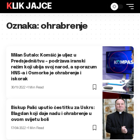
KLIK JAJCE
Oznaka:
ohrabrenje
Milan Šutalo: Komšić je uljez u
Predsjedništvu – podržava iranski
režim koji ubija svoj narod, a sporazum
HNS-a i Osmorke je ohrabrenje i
iskorak
30/11/2022
1 Min Read
Biskup Palić uputio čestitku za Uskrs:
Blagdan koji daje nadu i ohrabrenje u
ovom svijetu boli
17/04/2022
1 Min Read