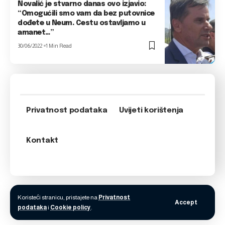
Novalić je stvarno danas ovo izjavio:
“Omogućili smo vam da bez putovnice
dođete u Neum. Cestu ostavljamo u
amanet…”
30/06/2022
1 Min Read
Privatnost podataka
Uvijeti korištenja
Kontakt
Koristeći stranicu, pristajete na
Privatnost
Accept
podataka
i
Cookie policy
.