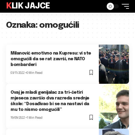
KLIK JAJCE
Oznaka:
omogućili
Milanović emotivno na Kupresu: vi ste
omogućili da se rat završi, ne NATO
bombarderi
03/11/2022
0 Min Read
Ovaj je mladi genijalac za tri-četiri
mjeseca završio dva razreda srednje
škole: “Dosađivao bi se na nastavi da
mu to nismo omogućili”
19/09/2022
1 Min Read