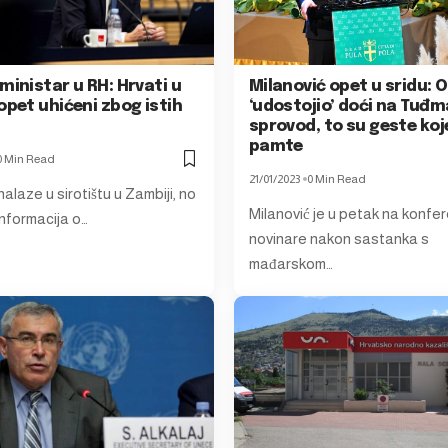
ministar u RH: Hrvati u
Milanović opet u sridu: 
opet uhićeni zbog istih
‘udostojio’ doći na Tuđ
sprovod, to su geste koj
pamte
0 Min Read
21/01/2023
0 Min Read
alaze u sirotištu u Zambiji, no
Milanović je u petak na konfer
informacija o…
novinare nakon sastanka s
mađarskom…