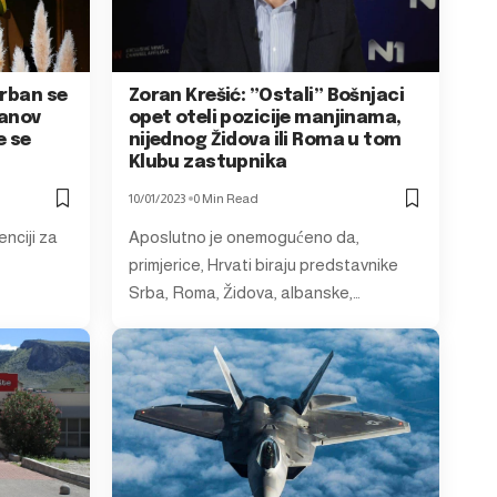
Orban se
Zoran Krešić: ”Ostali” Bošnjaci
manov
opet oteli pozicije manjinama,
e se
nijednog Židova ili Roma u tom
Klubu zastupnika
10/01/2023
0 Min Read
enciji za
Aposlutno je onemogućeno da,
primjerice, Hrvati biraju predstavnike
Srba, Roma, Židova, albanske,…