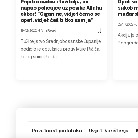
Prijetio sudcu i tužitelju, pa
Opet ka
napao policajce uz povike Allahu
sukob m
ekber! “Ciganine, vidjet ćemo se
mađarsk
opet, vidjet ćeš ti tko sam ja”
25/11/2022
0
19/12/2022
1 Min Read
Akcija je 
Tužiteljstvo Srednjobosanske županije
Beograda,
podiglo je optužnicu protiv Muje Riđića,
kojeg sumnjiče da…
Privatnost podataka
Uvijeti korištenja