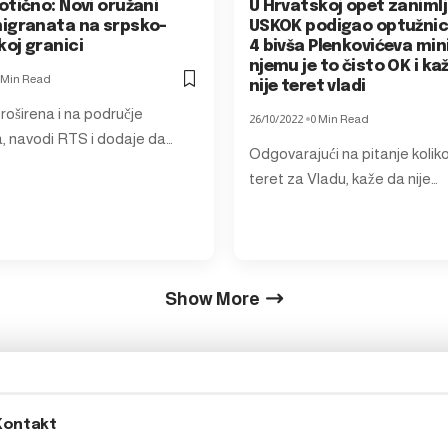
otično: Novi oružani
U Hrvatskoj opet zanimlj
igranata na srpsko-
USKOK podigao optužnic
oj granici
4 bivša Plenkovićeva min
njemu je to čisto OK i ka
 Min Read
nije teret vladi
proširena i na područje
26/10/2022
0 Min Read
 navodi RTS i dodaje da…
Odgovarajući na pitanje koliko
teret za Vladu, kaže da nije…
Show More
Kontakt