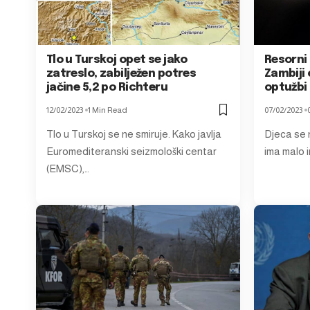
Tlo u Turskoj opet se jako
Resorni 
zatreslo, zabilježen potres
Zambiji 
jačine 5,2 po Richteru
optužbi
12/02/2023
1 Min Read
07/02/2023
Tlo u Turskoj se ne smiruje. Kako javlja
Djeca se n
Euromediteranski seizmološki centar
ima malo 
(EMSC),…