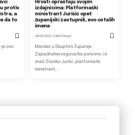
ivo:
Hrvati opraštaju svojim
u protiv
izdajnicima: Platformaški
istra, a
ministrant Jurišić opet
že da to
županijski zastupnik, evo ostalih
imena
24/10/2022
2 Min Read
 je ovo
Mandat u Skupštini Županije
Zapadnohercegovačke ponovno će
imati Zvonko Jurišić, platformaški
ministrant,…