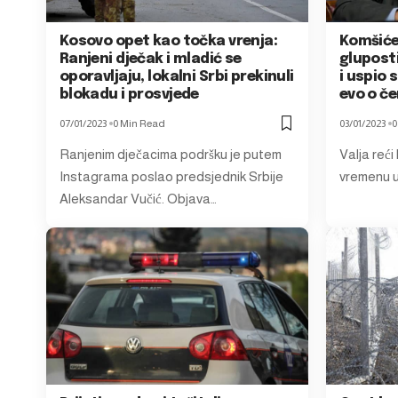
Kosovo opet kao točka vrenja:
Komšiće
Ranjeni dječak i mladić se
glupost
oporavljaju, lokalni Srbi prekinuli
i uspio 
blokadu i prosvjede
evo o če
07/01/2023
0 Min Read
03/01/2023
0
Ranjenim dječacima podršku je putem
Valja reć
Instagrama poslao predsjednik Srbije
vremenu u
Aleksandar Vučić. Objava…