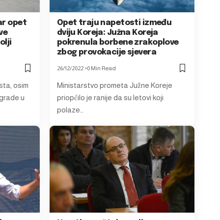
ar opet
Opet traju napetosti između
ve
dviju Koreja: Južna Koreja
olji
pokrenula borbene zrakoplove
zbog provokacije sjevera
26/12/2022
0 Min Read
ta, osim
Ministarstvo prometa Južne Koreje
agrade u
priopćilo je ranije da su letovi koji
polaze…