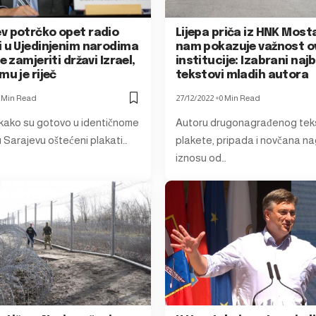
v potrčko opet radio
Lijepa priča iz HNK Most
i u Ujedinjenim narodima
nam pokazuje važnost o
se zamjeriti državi Izrael,
institucije: Izabrani najb
mu je riječ
tekstovi mladih autora
 Min Read
27/12/2022
0 Min Read
i kako su gotovo u identičnome
Autoru drugonagrađenog teks
 Sarajevu oštećeni plakati…
plakete, pripada i novčana n
iznosu od…