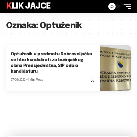
KLIK JAJCE
Oznaka:
Optuženik
Optuženik u predmetu Dobrovoljačka
se htio kandidirati za bošnjačkog
člana Predsjedništva, SIP odbio
kandidaturu
27/05/2022
1 Min Read