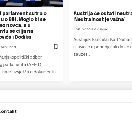
i parlament sutra o
Austrija će ostati neutr
ju o BiH. Moglo bi se
‘Neutralnost je važna’
ez novca, a u
07/03/2022
1 Min Read
tu se cilja na
vića i Dodika
Austrijski kancelar Karl Neha
izjavio je u ponedjeljak da se
1 Min Read
zauzeti…
Vanjskopolitički odbor
g parlamenta (AFET)
i nacrt izvješća o dokumentu…
Kontakt