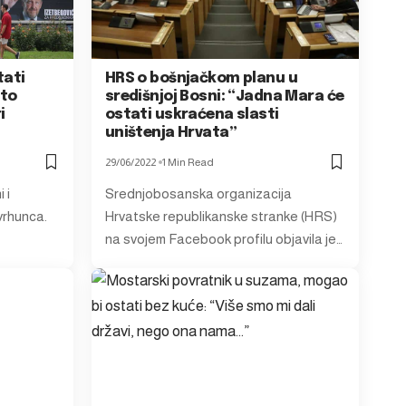
tati
HRS o bošnjačkom planu u
što
središnjoj Bosni: “Jadna Mara će
i
ostati uskraćena slasti
uništenja Hrvata”
29/06/2022
1 Min Read
 i
Srednjobosanska organizacija
 vrhunca.
Hrvatske republikanske stranke (HRS)
na svojem Facebook profilu objavila je…