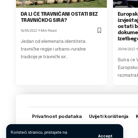
DA LI ĆE TRAVNIČANI OSTATI BEZ
Europsk
TRAVNIČKOG SIRA?
izvješta
ostati b
16/05/2022
1 Min Read
dokumen
Izetbego
Jedan od elemenata identiteta
travničke regije i urbano-ruralne
20/04/2022
tradicije je travnički sir…
Sutra će 
Europsko
razmatrat
Privatnost podataka
Uvijeti korištenja
Koristeći stranicu, pristajete na
Accept