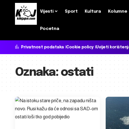
Vijesti
Sport
Kultura
Kolumne
Pocetna
Privatnost podataka
Cookie policy
Uvijeti korištenj
Oznaka:
ostati