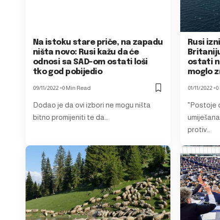
Na istoku stare priče, na zapadu
Rusi izn
ništa novo: Rusi kažu da će
Britanij
odnosi sa SAD-om ostati loši
ostati n
tko god pobijedio
moglo z
09/11/2022
0 Min Read
01/11/2022
0
Dodao je da ovi izbori ne mogu ništa
"Postoje d
bitno promijeniti te da…
umiješana 
protiv…