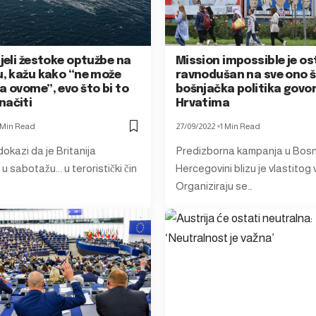
ijeli žestoke optužbe na
Mission impossible je os
u, kažu kako “ne može
ravnodušan na sve ono 
a ovome”, evo što bi to
bošnjačka politika govor
načiti
Hrvatima
 Min Read
27/09/2022
1 Min Read
okazi da je Britanija
Predizborna kampanja u Bosni
u sabotažu... u teroristički čin
Hercegovini blizu je vlastitog
Organiziraju se…