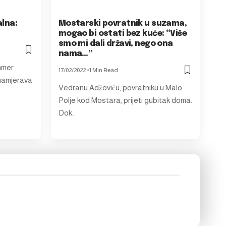
alna:
Mostarski povratnik u suzama,
mogao bi ostati bez kuće: “Više
smo mi dali državi, nego ona
nama…”
mmer
17/02/2022
1 Min Read
 namjerava
Vedranu Adžoviću, povratniku u Malo
Polje kod Mostara, prijeti gubitak doma.
Dok…