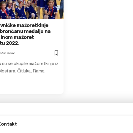
vničke mažoretkinje
e brončanu medalju na
alnom mažoret
tu 2022.
1 Min Read
 su se okupile mažoretkinje iz
 Mostara, Čitluka, Rame,
Kontakt