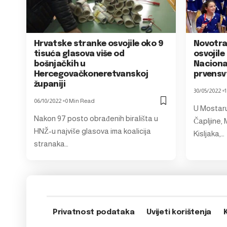
Hrvatske stranke osvojile oko 9
Novotra
tisuća glasova više od
osvojil
bošnjačkih u
Nacion
Hercegovačkoneretvanskoj
prvensv
županiji
30/05/2022
06/10/2022
0 Min Read
U Mostaru
Nakon 97 posto obrađenih birališta u
Čapljine,
HNŽ-u najviše glasova ima koalicija
Kisljaka,…
stranaka…
Privatnost podataka
Uvijeti korištenja