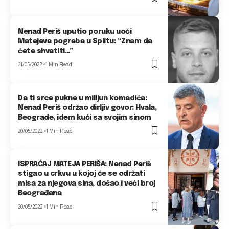
Nenad Periš uputio poruku uoči
Matejeva pogreba u Splitu: “Znam da
ćete shvatiti…”
21/05/2022
1 Min Read
Da ti srce pukne u milijun komadića:
Nenad Periš održao dirljiv govor: Hvala,
Beograde, idem kući sa svojim sinom
20/05/2022
1 Min Read
ISPRAĆAJ MATEJA PERIŠA: Nenad Periš
stigao u crkvu u kojoj će se održati
misa za njegova sina, došao i veći broj
Beograđana
20/05/2022
1 Min Read