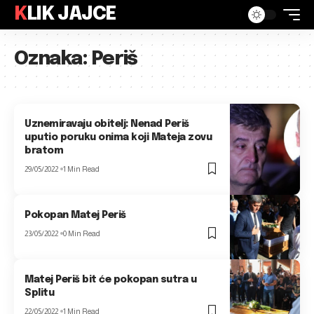
KLIK JAJCE
Oznaka:
Periš
Uznemiravaju obitelj: Nenad Periš
uputio poruku onima koji Mateja zovu
bratom
29/05/2022
1 Min Read
Pokopan Matej Periš
23/05/2022
0 Min Read
Matej Periš bit će pokopan sutra u
Splitu
22/05/2022
1 Min Read