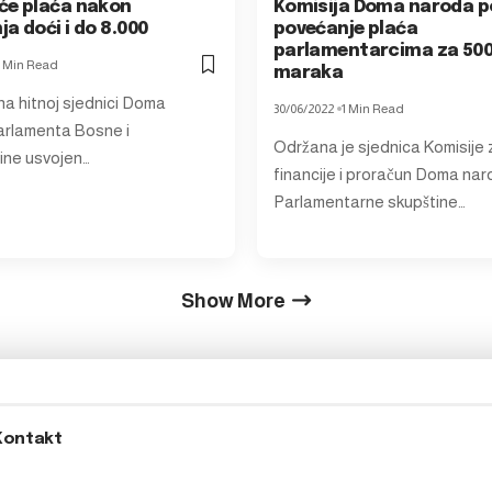
će plaća nakon
Komisija Doma naroda p
a doći i do 8.000
povećanje plaća
parlamentarcima za 50
1 Min Read
maraka
na hitnoj sjednici Doma
30/06/2022
1 Min Read
rlamenta Bosne i
Održana je sjednica Komisije 
ine usvojen…
financije i proračun Doma na
Parlamentarne skupštine…
Show More
Kontakt