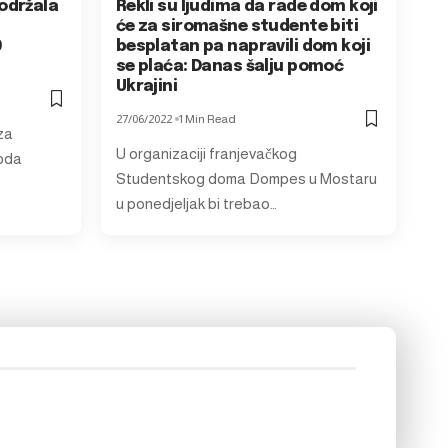
održala
Rekli su ljudima da rade dom koji
će za siromašne studente biti
0
besplatan pa napravili dom koji
se plaća: Danas šalju pomoć
Ukrajini
27/06/2022
1 Min Read
za
U organizaciji franjevačkog
roda
Studentskog doma Dompes u Mostaru
u ponedjeljak bi trebao…