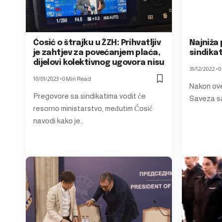
Ćosić o štrajku u ŽZH: Prihvatljiv
Najniža 
je zahtjev za povećanjem plaća,
sindikat
dijelovi kolektivnog ugovora nisu
31/12/2022
0
10/01/2023
0 Min Read
Nakon ove 
Pregovore sa sindikatima vodit će
Saveza sa
resorno ministarstvo, međutim Ćosić
navodi kako je…