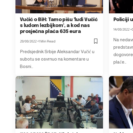
Vučić o BiH: Tamo pišu ‘ludi Vučić
Policiji
s ludom lezbijkom’, a kod nas
14/08/2022
prosječna plaća 635 eura
Na nedavn
28/08/2022
1 Min Read
predstavn
Predsjednik Srbije Aleksandar Vučić u
dogovoren
subotu se osvrnuo na komentare u
plaće…
Bosni…