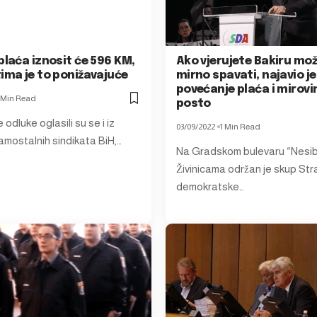
plaća iznosit će 596 KM,
Ako vjerujete Bakiru mo
ima je to ponižavajuće
mirno spavati, najavio je
povećanje plaća i mirovi
 Min Read
posto
odluke oglasili su se i iz
03/09/2022
1 Min Read
mostalnih sindikata BiH,…
Na Gradskom bulevaru “Nesib 
Živinicama održan je skup St
demokratske…