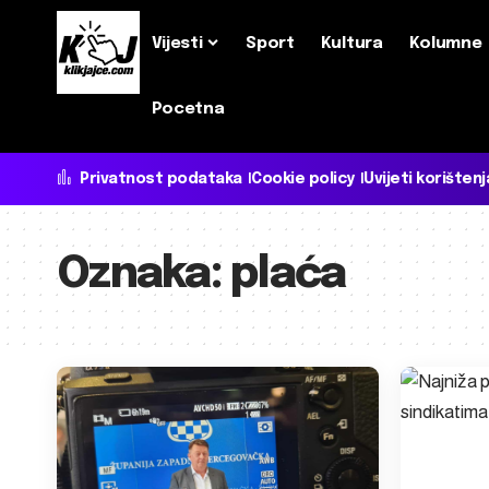
Vijesti
Sport
Kultura
Kolumne
Pocetna
Privatnost podataka
Cookie policy
Uvijeti korištenj
Oznaka:
plaća