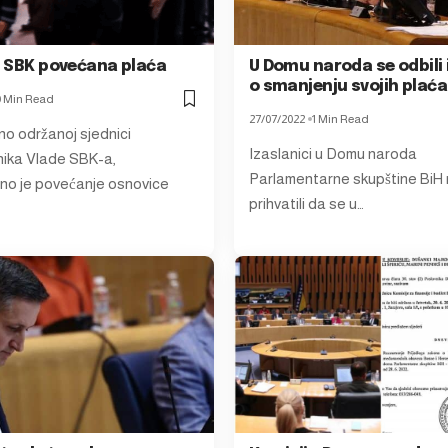
 u SBK povećana plaća
U Domu naroda se odbili 
o smanjenju svojih plaća
0 Min Read
27/07/2022
1 Min Read
o održanoj sjednici
Izaslanici u Domu naroda
ika Vlade SBK-a,
Parlamentarne skupštine BiH 
o je povećanje osnovice
prihvatili da se u…