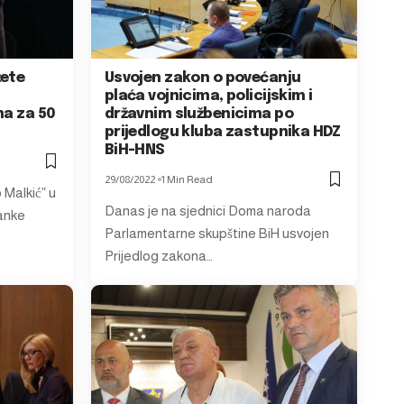
žete
Usvojen zakon o povećanju
plaća vojnicima, policijskim i
na za 50
državnim službenicima po
prijedlogu kluba zastupnika HDZ
BiH-HNS
29/08/2022
1 Min Read
Malkić” u
Danas je na sjednici Doma naroda
ranke
Parlamentarne skupštine BiH usvojen
Prijedlog zakona…