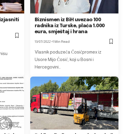
izjasniti
Biznismen iz BiH uvezao 100
radnika iz Turske, plaća 1.000
eura, smještaj i hrana
13/07/2022
1 Min Read
Vlasnik poduzeća Ćosićpromex iz
nisu
Usore Mijo Ćosić, koji u Bosni i
Hercegovini…