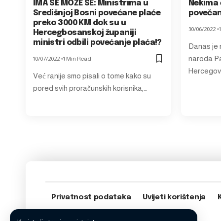
IMA SE MOŽE SE: Ministrima u
Nekima 
Središnjoj Bosni povećane plaće
povečanj
preko 3000 KM dok su u
30/06/2022
Hercegbosanskoj županiji
ministri odbili povećanje plaća!?
Danas je 
naroda Pa
10/07/2022
1 Min Read
Hercegov
Već ranije smo pisali o tome kako su
pored svih proračunskih korisnika,…
Privatnost podataka
Uvijeti korištenja