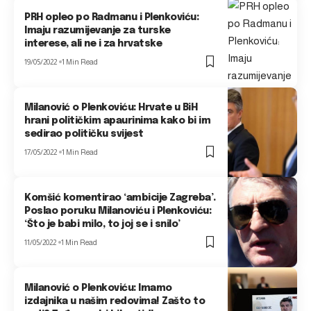
PRH opleo po Radmanu i Plenkoviću:
Imaju razumijevanje za turske
interese, ali ne i za hrvatske
19/05/2022
1 Min Read
Milanović o Plenkoviću: Hrvate u BiH
hrani političkim apaurinima kako bi im
sedirao političku svijest
17/05/2022
1 Min Read
Komšić komentirao ‘ambicije Zagreba’.
Poslao poruku Milanoviću i Plenkoviću:
‘Što je babi milo, to joj se i snilo’
11/05/2022
1 Min Read
Milanović o Plenkoviću: Imamo
izdajnika u našim redovima! Zašto to