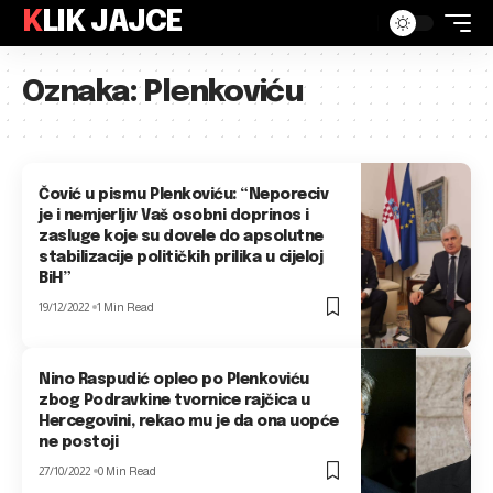
KLIK JAJCE
Oznaka:
Plenkoviću
Čović u pismu Plenkoviću: “Neporeciv
je i nemjerljiv Vaš osobni doprinos i
zasluge koje su dovele do apsolutne
stabilizacije političkih prilika u cijeloj
BiH”
19/12/2022
1 Min Read
Nino Raspudić opleo po Plenkoviću
zbog Podravkine tvornice rajčica u
Hercegovini, rekao mu je da ona uopće
ne postoji
27/10/2022
0 Min Read