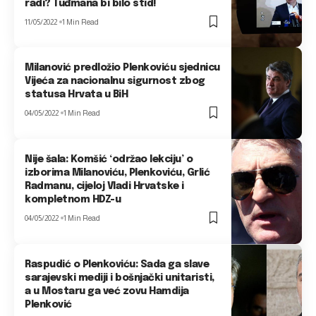
radi? Tuđmana bi bilo stid!
11/05/2022
1 Min Read
Milanović predložio Plenkoviću sjednicu
Vijeća za nacionalnu sigurnost zbog
statusa Hrvata u BiH
04/05/2022
1 Min Read
Nije šala: Komšić ‘održao lekciju’ o
izborima Milanoviću, Plenkoviću, Grlić
Radmanu, cijeloj Vladi Hrvatske i
kompletnom HDZ-u
04/05/2022
1 Min Read
Raspudić o Plenkoviću: Sada ga slave
sarajevski mediji i bošnjački unitaristi,
a u Mostaru ga već zovu Hamdija
Plenković