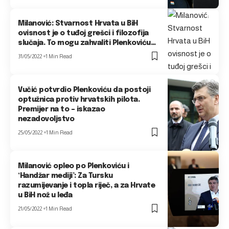
Milanović: Stvarnost Hrvata u BiH
ovisnost je o tuđoj grešci i filozofija
slučaja. To mogu zahvaliti Plenkoviću…
31/05/2022
1 Min Read
Vučić potvrdio Plenkoviću da postoji
optužnica protiv hrvatskih pilota.
Premijer na to – iskazao
nezadovoljstvo
25/05/2022
1 Min Read
Milanović opleo po Plenkoviću i
‘Handžar mediji’: Za Tursku
razumijevanje i topla riječ, a za Hrvate
u BiH nož u leđa
21/05/2022
1 Min Read