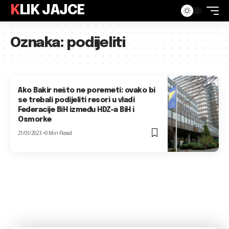
KLIK JAJCE
Oznaka:
podijeliti
Ako Bakir nešto ne poremeti: ovako bi
se trebali podijeliti resori u vladi
Federacije BiH između HDZ-a BiH i
Osmorke
21/01/2023
0 Min Read