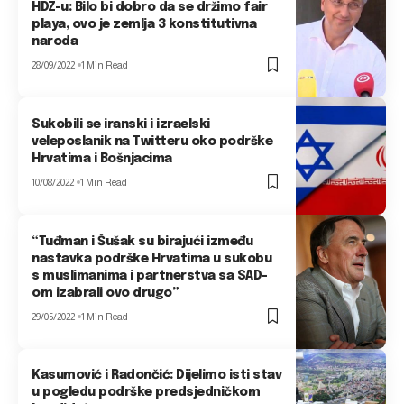
HDZ-u: Bilo bi dobro da se držimo fair
playa, ovo je zemlja 3 konstitutivna
naroda
28/09/2022
1 Min Read
Sukobili se iranski i izraelski
veleposlanik na Twitteru oko podrške
Hrvatima i Bošnjacima
10/08/2022
1 Min Read
“Tuđman i Šušak su birajući između
nastavka podrške Hrvatima u sukobu
s muslimanima i partnerstva sa SAD-
om izabrali ovo drugo”
29/05/2022
1 Min Read
Kasumović i Radončić: Dijelimo isti stav
u pogledu podrške predsjedničkom