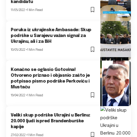
kandidatu
11/05/2022
1 Min Read
Poruka iz ukrajinske Ambasade: Skup
podrške u Sarajevu važan signal za
Ukrajinu, ali i za BiH
10/05/2022
1 Min Read
Konačno se oglasio Gotovina!
Otvoreno priznao i objasnio zašto je
potpisao pismo podrške Perkoviću i
Mustaču
19/04/2022
1 Min Read
Veliki skup podrške Ukrajini u Berlinu:
20.000 ljudi ispred Brandenburške
kapije
27/02/2022
1 Min Read