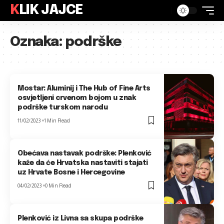
KLIK JAJCE
Oznaka:
podrške
Mostar: Aluminij i The Hub of Fine Arts
osvjetljeni crvenom bojom u znak
podrške turskom narodu
11/02/2023
1 Min Read
Obećava nastavak podrške: Plenković
kaže da će Hrvatska nastaviti stajati
uz Hrvate Bosne i Hercegovine
04/02/2023
0 Min Read
Plenković iz Livna sa skupa podrške