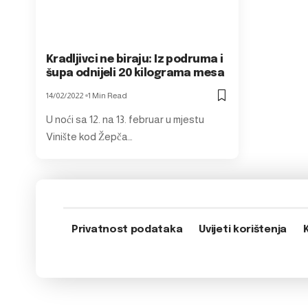
Kradljivci ne biraju: Iz podruma i
šupa odnijeli 20 kilograma mesa
14/02/2022
1 Min Read
U noći sa 12. na 13. februar u mjestu
Vinište kod Žepča…
Privatnost podataka
Uvijeti korištenja