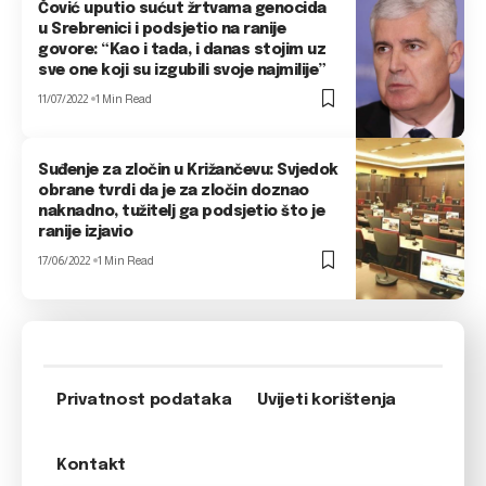
Čović uputio sućut žrtvama genocida
u Srebrenici i podsjetio na ranije
govore: “Kao i tada, i danas stojim uz
sve one koji su izgubili svoje najmilije”
11/07/2022
1 Min Read
Suđenje za zločin u Križančevu: Svjedok
obrane tvrdi da je za zločin doznao
naknadno, tužitelj ga podsjetio što je
ranije izjavio
17/06/2022
1 Min Read
Privatnost podataka
Uvijeti korištenja
Kontakt