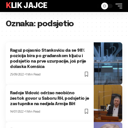
KLIK JAJCE
Oznaka:
podsjetio
Raguž pojasnio Stankoviću da se 98%
pozicija bira po građanskom ključu i
podsjetio na prve uzurpacije, još prije
dolaska Komšića
25/09/2022
1 Min Read
Radoje Vidović održao neobično
žestok govor u Saboru RH, podsjetio je
zastupnike na nedjela Armije BiH
14/07/2022
1 Min Read