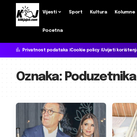
Vijesti
Sport
Kultura
Kolumne
Pocetna
Privatnost podataka
Cookie policy
Uvijeti korištenj
Oznaka:
Poduzetnika