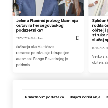
Jelena Planinić je zbog Maminja
Splićan
ostavila hercegovačkog
rodila če
poduzetnika?
obitelj
struka n
25/01/2023
0 Min Read
slučaj s
Šuškanja oko Mamićeve
01/06/2022
romanse potaknuo je i skupocjen
Veliko slav
automobil Range Rover kojeg je
obitelji, a
poklonio…
Privatnost podataka
Uvijeti korištenja