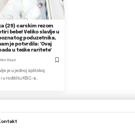
ka (29) carskim rezom
tiri bebe! Veliko slavlje u
i poznatog poduzetnika,
am je potvrdila: ‘Ovaj
pada u teške raritete‘
1 Min Read
lje je u jednoj splitskoj
li i u rodilištu KBC-a…
Kontakt