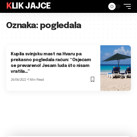
KLIK JAJCE
Oznaka:
pogledala
Kupila svinjsku mast na Hvaru pa
prekasno pogledala račun: “Osjećam
se prevareno! Jesam luda što nisam
vratila…”
26/06/2022
1 Min Read