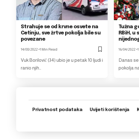
Strahuje se od krvne osvete na
Tužna go
Cetinju, sve žrtve pokolja bile su
RBiH, u
povezane
nijedno
14/08/2022
1 Min Read
16/04/2022
Vuk Borilović (34) ubio je u petak 10 ljudi i
Danas se 
ranio njih…
pokolja n
Privatnost podataka
Uvijeti korištenja