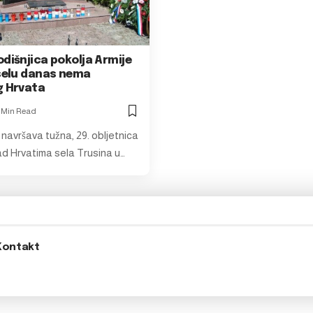
dišnjica pokolja Armije
 selu danas nema
g Hrvata
1 Min Read
navršava tužna, 29. obljetnica
ad Hrvatima sela Trusina u…
Kontakt