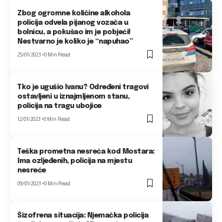
Zbog ogromne količine alkohola
policija odvela pijanog vozača u
bolnicu, a pokušao im je pobjeći!
Nestvarno je koliko je “napuhao”
25/01/2023
0 Min Read
Tko je ugušio Ivanu? Određeni tragovi
ostavljeni u iznajmljenom stanu,
policija na tragu ubojice
12/01/2023
0 Min Read
Teška prometna nesreća kod Mostara:
Ima ozljeđenih, policija na mjestu
nesreće
09/01/2023
0 Min Read
Šizofrena situacija: Njemačka policija