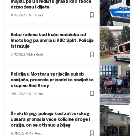
majku, pa u središtu grada kao taoce
držao ženu i dijete
14/12/2022
0 Min Read
Beba rođena kod kuće nedaleko od
Imotskog pa umrla u KBC Split. Policija
istražuje
04/12/2022
0 Min Read
Policija u Mostaru spriječila sukob
navijača, presrela pripadnike navijačke
skupine Red Army
29/11/2022
0 Min Read
Široki Brijeg: policija kod zatvorskog
čuvara pronašla veće količine droge i
oružja, on se otisnuo u bijeg
12/11/2022
0 Min Read