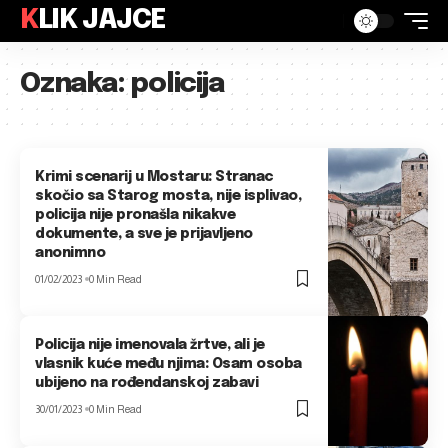
KLIK JAJCE
Oznaka:
policija
Krimi scenarij u Mostaru: Stranac
skočio sa Starog mosta, nije isplivao,
policija nije pronašla nikakve
dokumente, a sve je prijavljeno
anonimno
01/02/2023
0 Min Read
Policija nije imenovala žrtve, ali je
vlasnik kuće među njima: Osam osoba
ubijeno na rođendanskoj zabavi
30/01/2023
0 Min Read