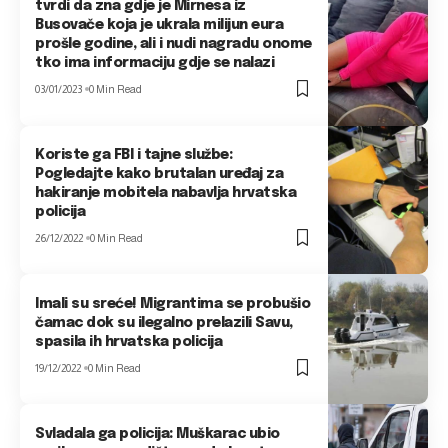
tvrdi da zna gdje je Mirnesa iz
Busovače koja je ukrala milijun eura
prošle godine, ali i nudi nagradu onome
tko ima informaciju gdje se nalazi
03/01/2023
0 Min Read
Koriste ga FBI i tajne službe:
Pogledajte kako brutalan uređaj za
hakiranje mobitela nabavlja hrvatska
policija
26/12/2022
0 Min Read
Imali su sreće! Migrantima se probušio
čamac dok su ilegalno prelazili Savu,
spasila ih hrvatska policija
19/12/2022
0 Min Read
Svladala ga policija: Muškarac ubio