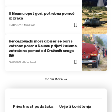
U Neumu opet gori, potrebna pomoć
iz zraka
08/08/2022
1 Min Read
Hercegovački morski biser se bori s
vatrom: požar u Neumu prijeti kućama,
zatražena pomoć od Oružanih snaga
BiH
06/08/2022
1 Min Read
Show More
Privatnost podataka
Uvijeti korištenja