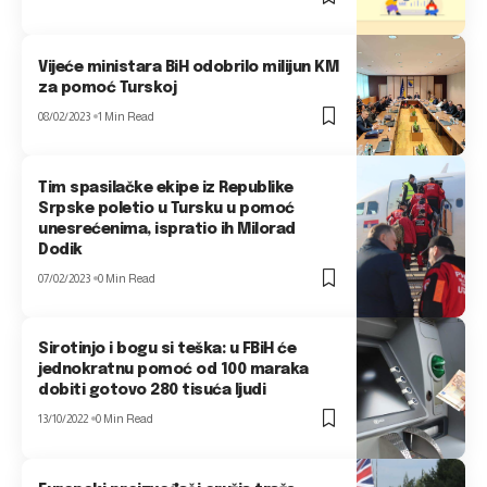
Vijeće ministara BiH odobrilo milijun KM
za pomoć Turskoj
08/02/2023
1 Min Read
Tim spasilačke ekipe iz Republike
Srpske poletio u Tursku u pomoć
unesrećenima, ispratio ih Milorad
Dodik
07/02/2023
0 Min Read
Sirotinjo i bogu si teška: u FBiH će
jednokratnu pomoć od 100 maraka
dobiti gotovo 280 tisuća ljudi
13/10/2022
0 Min Read