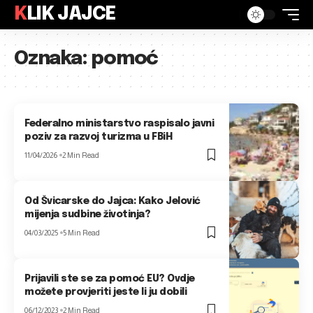
KLIK JAJCE
Oznaka:
pomoć
Federalno ministarstvo raspisalo javni
poziv za razvoj turizma u FBiH
11/04/2026
2 Min Read
Od Švicarske do Jajca: Kako Jelović
mijenja sudbine životinja?
04/03/2025
5 Min Read
Prijavili ste se za pomoć EU? Ovdje
možete provjeriti jeste li ju dobili
06/12/2023
2 Min Read