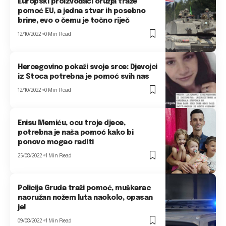
Europski proizvođači oružja traže
pomoć EU, a jedna stvar ih posebno
brine, evo o čemu je točno riječ
12/10/2022
0 Min Read
Hercegovino pokaži svoje srce: Djevojci
iz Stoca potrebna je pomoć svih nas
12/10/2022
0 Min Read
Enisu Memiću, ocu troje djece,
potrebna je naša pomoć kako bi
ponovo mogao raditi
25/08/2022
1 Min Read
Policija Gruda traži pomoć, muškarac
naoružan nožem luta naokolo, opasan
je!
09/08/2022
1 Min Read