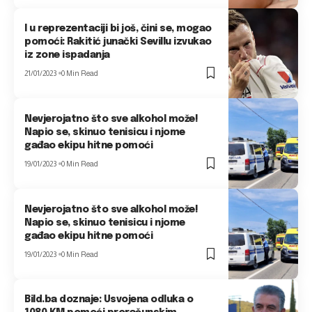
I u reprezentaciji bi još, čini se, mogao
pomoći: Rakitić junački Sevillu izvukao
iz zone ispadanja
21/01/2023
0 Min Read
Nevjerojatno što sve alkohol može!
Napio se, skinuo tenisicu i njome
gađao ekipu hitne pomoći
19/01/2023
0 Min Read
Nevjerojatno što sve alkohol može!
Napio se, skinuo tenisicu i njome
gađao ekipu hitne pomoći
19/01/2023
0 Min Read
Bild.ba doznaje: Usvojena odluka o