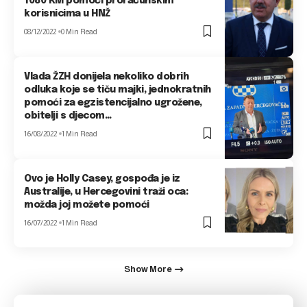
1080 KM pomoći proračunskim
korisnicima u HNŽ
08/12/2022
0 Min Read
Vlada ŽZH donijela nekoliko dobrih
odluka koje se tiču majki, jednokratnih
pomoći za egzistencijalno ugrožene,
obitelji s djecom…
16/08/2022
1 Min Read
Ovo je Holly Casey, gospođa je iz
Australije, u Hercegovini traži oca:
možda joj možete pomoći
16/07/2022
1 Min Read
Show More