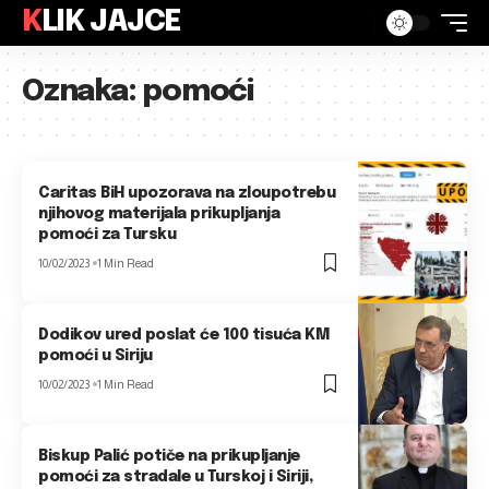
KLIK JAJCE
Oznaka:
pomoći
Caritas BiH upozorava na zloupotrebu
njihovog materijala prikupljanja
pomoći za Tursku
10/02/2023
1 Min Read
Dodikov ured poslat će 100 tisuća KM
pomoći u Siriju
10/02/2023
1 Min Read
Biskup Palić potiče na prikupljanje
pomoći za stradale u Turskoj i Siriji,