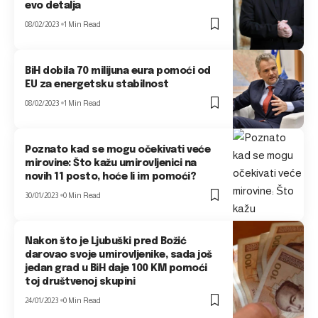
evo detalja
08/02/2023
1 Min Read
BiH dobila 70 milijuna eura pomoći od
EU za energetsku stabilnost
08/02/2023
1 Min Read
Poznato kad se mogu očekivati veće
mirovine: Što kažu umirovljenici na
novih 11 posto, hoće li im pomoći?
30/01/2023
0 Min Read
Nakon što je Ljubuški pred Božić
darovao svoje umirovljenike, sada još
jedan grad u BiH daje 100 KM pomoći
toj društvenoj skupini
24/01/2023
0 Min Read