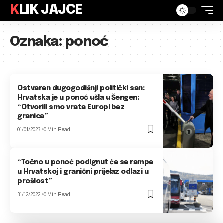
KLIK JAJCE
Oznaka:
ponoć
Ostvaren dugogodišnji politički san:
Hrvatska je u ponoć ušla u Šengen:
“Otvorili smo vrata Europi bez
granica”
01/01/2023
0 Min Read
“Točno u ponoć podignut će se rampe
u Hrvatskoj i granični prijelaz odlazi u
prošlost”
31/12/2022
0 Min Read