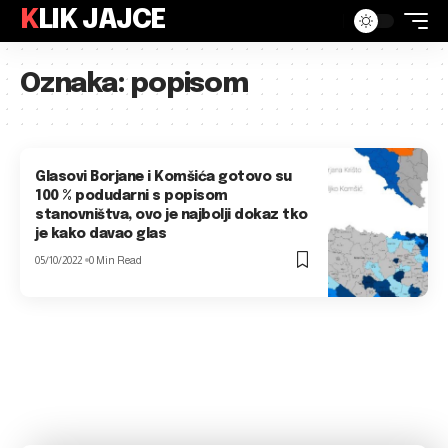
KLIK JAJCE
Oznaka:
popisom
Glasovi Borjane i Komšića gotovo su
100 % podudarni s popisom
stanovništva, ovo je najbolji dokaz tko
je kako davao glas
05/10/2022
0 Min Read