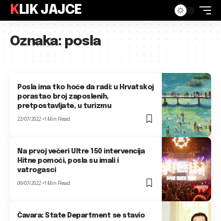
KLIK JAJCE
Oznaka:
posla
Posla ima tko hoće da radi: u Hrvatskoj
porastao broj zaposlenih,
pretpostavljate, u turizmu
22/07/2022
1 Min Read
Na prvoj večeri Ultre 150 intervencija
Hitne pomoći, posla su imali i
vatrogasci
09/07/2022
1 Min Read
Čavara: State Department se stavio