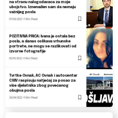
na stranu nalogodavaca za moje
ubojstvo. Iznenađen sam da nemaju
važnijeg posla
07/06/2022
1 Min Read
POZITIVNA PRIČA: Ivana je ostala bez
posla, a danas oslikava vrhunske
portrete, ne mogu se razlikovati od
izvorne fotografije
05/05/2022
1 Min Read
Tvrtke Ovnak, AC Ovnak i autocentar
CMV raspisuju natječaj za posao za
više djelatnika zbog povećanog
obujma posla
26/04/2022
1 Min Read