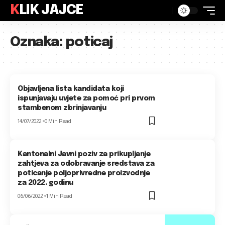
KLIK JAJCE
Oznaka:
poticaj
Objavljena lista kandidata koji
ispunjavaju uvjete za pomoć pri prvom
stambenom zbrinjavanju
14/07/2022
0 Min Read
Kantonalni Javni poziv za prikupljanje
zahtjeva za odobravanje sredstava za
poticanje poljoprivredne proizvodnje
za 2022. godinu
06/06/2022
1 Min Read