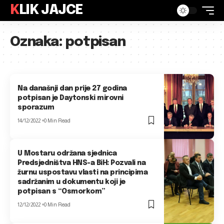
KLIK JAJCE
Oznaka:
potpisan
Na današnji dan prije 27 godina
potpisan je Daytonski mirovni
sporazum
14/12/2022
0 Min Read
U Mostaru održana sjednica
Predsjedništva HNS-a BiH: Pozvali na
žurnu uspostavu vlasti na principima
sadržanim u dokumentu koji je
potpisan s “Osmorkom”
12/12/2022
0 Min Read