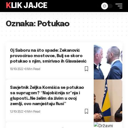
KLIK JAJCE
Oznaka:
Potukao
Oj Saboru na što spade: Zekanović
provocirao mostovce, Bulj se skoro
potukao s njim, smirivao ih Glavašević
18/10/2022
0 Min Read
Savjetnik Željka Komšića se potukao
sa suprugom? “Najobičnija sr*nja i
gluposti…Ne želim da živim u ovoj
zemlji, ovo namještaju Rusi”
12/10/2022
0 Min Read