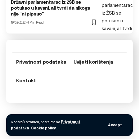
Državni parlamentarac iz ŽSB se
potukao u kavani, ali tvrdi da nikoga
nije “ni pipnuo”
19/02/2022
1 Min Read
Privatnost podataka
Uvijeti korištenja
Kontakt
Koristeći stranicu, pristajete na
Privatnost
Accept
podataka
i
Cookie policy
.