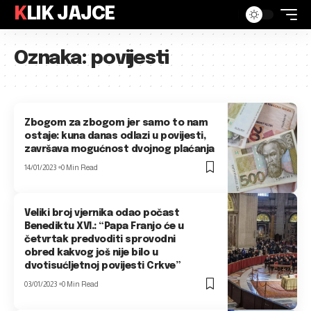
KLIK JAJCE
Oznaka:
povijesti
Zbogom za zbogom jer samo to nam
ostaje: kuna danas odlazi u povijesti,
završava mogućnost dvojnog plaćanja
14/01/2023
0 Min Read
Veliki broj vjernika odao počast
Benediktu XVI.: “Papa Franjo će u
četvrtak predvoditi sprovodni
obred kakvog još nije bilo u
dvotisućljetnoj povijesti Crkve”
03/01/2023
0 Min Read