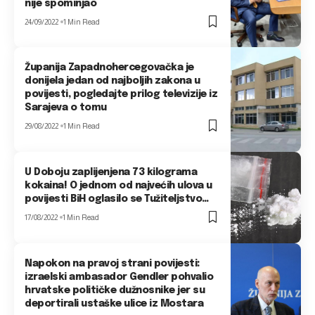
nije spominjao
24/09/2022
1 Min Read
Županija Zapadnohercegovačka je
donijela jedan od najboljih zakona u
povijesti, pogledajte prilog televizije iz
Sarajeva o tomu
29/08/2022
1 Min Read
U Doboju zaplijenjena 73 kilograma
kokaina! O jednom od najvećih ulova u
povijesti BiH oglasilo se Tužiteljstvo…
17/08/2022
1 Min Read
Napokon na pravoj strani povijesti:
izraelski ambasador Gendler pohvalio
hrvatske političke dužnosnike jer su
deportirali ustaške ulice iz Mostara