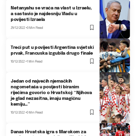
Netanyahu se vraća na vlast u Izraelu,
a sastavio je najdesniju Vladu u
povijesti Izraela
29/12/2022
0 Min Read
Treći put u povijesti Argentina svjetski
prvak, Francuska izgubila drugo finale
18/12/2022
1 Min Read
Jedan od najvećih njemačkih
nogometaša u povijesti biranim
riječima govorio o Hrvatskoj: “Njihova
je glad nezasitna, imaju magičnu
kemiju…”
18/12/2022
0 Min Read
Danas Hrvatska igra s Marokom za