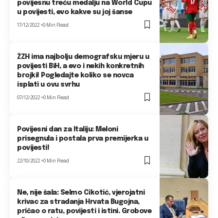
povijesnu treću medalju na World Cupu
u povijesti, evo kakve su joj šanse
17/12/2022
0 Min Read
ŽZH ima najbolju demografsku mjeru u
povijesti BiH, a evo i nekih konkretnih
brojki! Pogledajte koliko se novca
isplati u ovu svrhu
07/12/2022
0 Min Read
Povijesni dan za Italiju: Meloni
prisegnula i postala prva premijerka u
povijesti!
22/10/2022
0 Min Read
Ne, nije šala: Selmo Cikotić, vjerojatni
krivac za stradanja Hrvata Bugojna,
pričao o ratu, povijesti i istini. Grobove