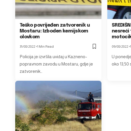
Teško povrijeđen zatvorenik u
SREDIŠN
Mostaru: Izboden kemijskom
nesreći 
olovkom
motocik
31/08/2022
1 Min Read
09/08/2022
Policija je izvršila uviđaj u Kazneno-
U ponedje
popravnom zavodu u Mostaru, gdje je
oko 13,50
zatvorenik…