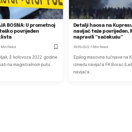
JA BOSNA: U prometnoj
Detalji haosa na Kupres
teško povrijeđen
navijač teže povrijeđen, 
lista
napravili “sačekušu”
1 Min Read
30/05/2022
1 Min Read
ljak, 8. kolovoza 2022. godine
Epilog masovne tučnjave na 
 sati na magistralnom putu…
između navijača FK Borac (Leši
navijača…