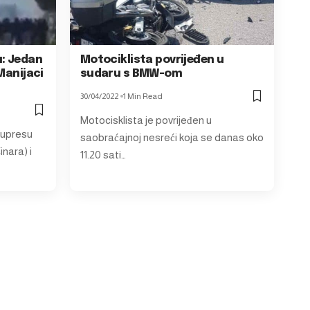
u: Jedan
Motociklista povrijeđen u
Manijaci
sudaru s BMW-om
30/04/2022
1 Min Read
Motocisklista je povrijeđen u
Kupresu
saobraćajnoj nesreći koja se danas oko
nara) i
11.20 sati…