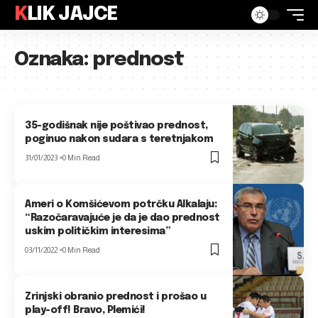
KLIK JAJCE
Oznaka:
prednost
35-godišnak nije poštivao prednost,
poginuo nakon sudara s teretnjakom
31/01/2023
0 Min Read
Ameri o Komšićevom potrčku Alkalaju:
“Razočaravajuće je da je dao prednost
uskim političkim interesima”
03/11/2022
0 Min Read
Zrinjski obranio prednost i prošao u
play-off! Bravo, Plemići!