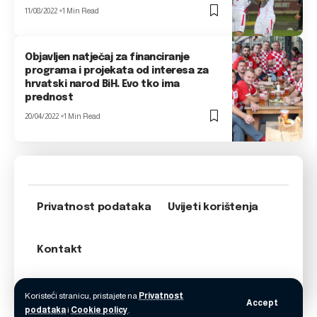
11/08/2022
1 Min Read
Objavljen natječaj za financiranje
programa i projekata od interesa za
hrvatski narod BiH. Evo tko ima
prednost
20/04/2022
1 Min Read
Privatnost podataka
Uvijeti korištenja
Kontakt
Koristeći stranicu, pristajete na
Privatnost
Accept
podataka
i
Cookie policy
.