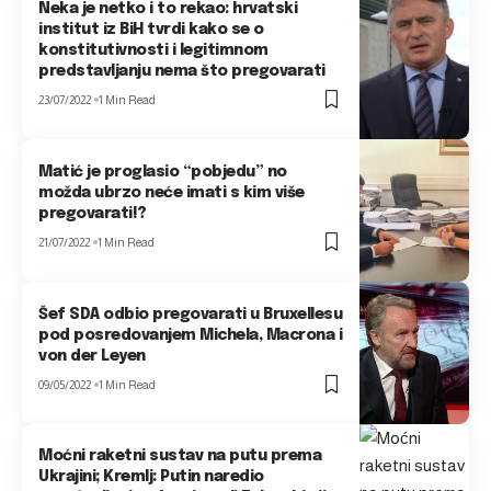
Neka je netko i to rekao: hrvatski
institut iz BiH tvrdi kako se o
konstitutivnosti i legitimnom
predstavljanju nema što pregovarati
23/07/2022
1 Min Read
Matić je proglasio “pobjedu” no
možda ubrzo neće imati s kim više
pregovarati!?
21/07/2022
1 Min Read
Šef SDA odbio pregovarati u Bruxellesu
pod posredovanjem Michela, Macrona i
von der Leyen
09/05/2022
1 Min Read
Moćni raketni sustav na putu prema
Ukrajini; Kremlj: Putin naredio