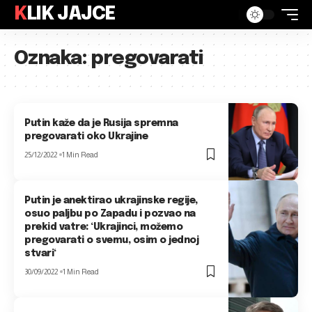
KLIK JAJCE
Oznaka:
pregovarati
Putin kaže da je Rusija spremna
pregovarati oko Ukrajine
25/12/2022
1 Min Read
Putin je anektirao ukrajinske regije,
osuo paljbu po Zapadu i pozvao na
prekid vatre: ‘Ukrajinci, možemo
pregovarati o svemu, osim o jednoj
stvari‘
30/09/2022
1 Min Read