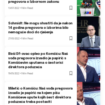
pregovora o Izbornom zakonu
13/07/2022
1 Min Read
Schmidt: Ne mogu shvatiti da je nakon
14 godina pregovora o izborima bilo
nemoguće doći do rješenja
27/05/2022
1 Min Read
Bivši DF-ovac opleo po Komšiću: Naš
vođa pregovora izvadio je papirić s
Komšićevim uputama o šestorici
direktora poduzeća
19/05/2022
1 Min Read
Miletić o Komšiću: Naš vođa pregovora
izvadio je papirić na kojem pišu
Komšićeve upute kojih šest direktora
poduzeća treba postaviti