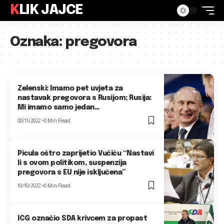
KLIK JAJCE
Oznaka:
pregovora
Zelenski: Imamo pet uvjeta za
nastavak pregovora s Rusijom; Rusija:
Mi imamo samo jedan…
08/11/2022
0 Min Read
Picula oštro zaprijetio Vučiću “Nastavi
li s ovom politikom, suspenzija
pregovora s EU nije isključena”
10/10/2022
0 Min Read
ICG označio SDA krivcem za propast