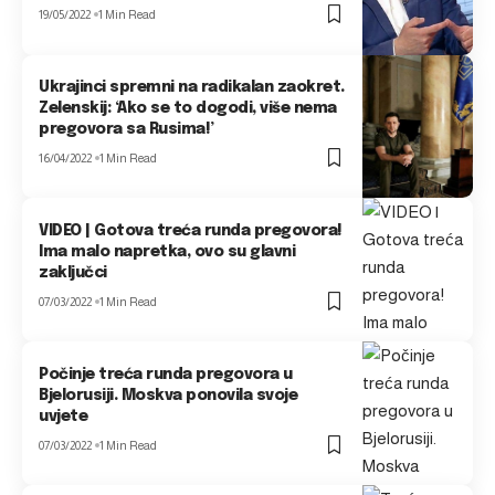
19/05/2022
1 Min Read
Ukrajinci spremni na radikalan zaokret.
Zelenskij: ‘Ako se to dogodi, više nema
pregovora sa Rusima!’
16/04/2022
1 Min Read
VIDEO | Gotova treća runda pregovora!
Ima malo napretka, ovo su glavni
zaključci
07/03/2022
1 Min Read
Počinje treća runda pregovora u
Bjelorusiji. Moskva ponovila svoje
uvjete
07/03/2022
1 Min Read