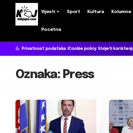
Vijesti
Sport
Kultura
Kolumne
Pocetna
Privatnost podataka
Cookie policy
Uvijeti korištenj
Oznaka:
Press