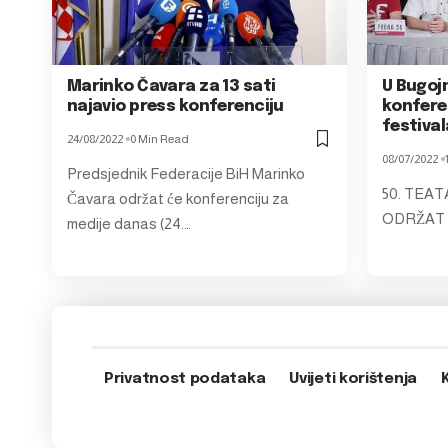
Marinko Čavara za 13 sati
U Bugoj
najavio press konferenciju
konfere
festival
24/08/2022
0 Min Read
08/07/2022
Predsjednik Federacije BiH Marinko
50. TEAT
Čavara održat će konferenciju za
ODRŽAT Ć
medije danas (24.…
Privatnost podataka
Uvijeti korištenja