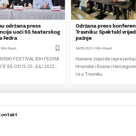
nu održana press
Održana press konferenc
ncija uoči 50.teatarskog
Travniku: Spektakl vrije
a Fedra
pažnje
1 Min Read
04/05/2022
1 Min Read
ARSKI FESTIVAL BIH FEDRA
Humane zvijezde reprezentac
E SE OD 13-20. JULI 2022.…
Hrvatske i Bosne i Hercegovi
će u Travniku…
Kontakt