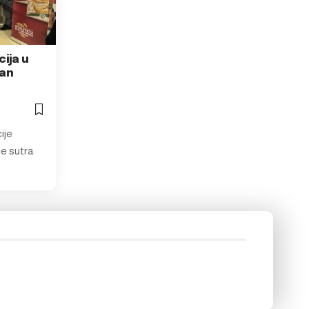
ija u
dan
ije
ne sutra