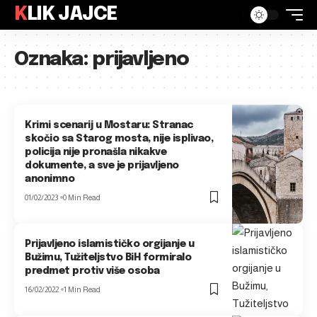
KLIK JAJCE
Oznaka:
prijavljeno
Krimi scenarij u Mostaru: Stranac
skočio sa Starog mosta, nije isplivao,
policija nije pronašla nikakve
dokumente, a sve je prijavljeno
anonimno
01/02/2023
0 Min Read
Prijavljeno islamističko orgijanje u
Bužimu, Tužiteljstvo BiH formiralo
predmet protiv više osoba
16/02/2022
1 Min Read