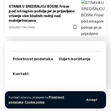
STRAVA U SREDIŠNJOJ BOSNI: Frizer
pod istragom policije jer je prijavljeno
vršenje više bludnih radnji nad
maloljetnicama
10/02/2022
1 Min Read
Privatnost podataka
Uvijeti korištenja
Kontakt
Koristeći stranicu, pristajete na
Privatnost
Accept
podataka
i
Cookie policy
.