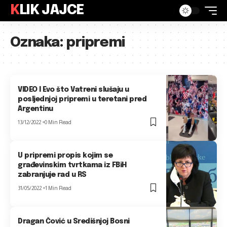
KLIK JAJCE
Oznaka:
pripremi
VIDEO I Evo što Vatreni slušaju u
posljednjoj pripremi u teretani pred
Argentinu
13/12/2022
0 Min Read
U pripremi propis kojim se
građevinskim tvrtkama iz FBiH
zabranjuje rad u RS
31/05/2022
1 Min Read
Dragan Čović u Središnjoj Bosni