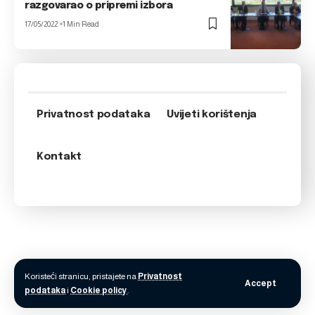
razgovarao o pripremi izbora
17/05/2022
1 Min Read
Privatnost podataka
Uvijeti korištenja
Kontakt
Koristeći stranicu, pristajete na
Privatnost
Accept
podataka
i
Cookie policy
.