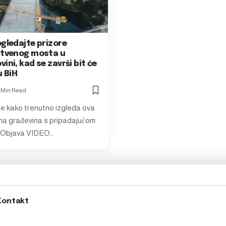
gledajte prizore
stvenog mosta u
ini, kad se završi bit će
u BiH
 Min Read
e kako trenutno izgleda ova
a građevina s pripadajućom
. Objava VIDEO…
Kontakt