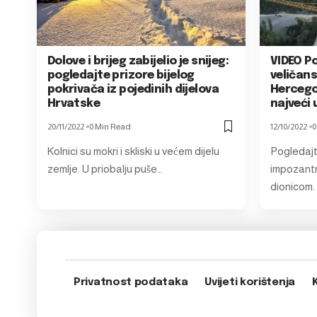
Dolove i brijeg zabijelio je snijeg:
VIDEO Po
pogledajte prizore bijelog
veličan
pokrivača iz pojedinih dijelova
Hercegov
Hrvatske
najveći 
20/11/2022
0 Min Read
12/10/2022
0
Kolnici su mokri i skliski u većem dijelu
Pogledajt
zemlje. U priobalju puše…
impozantn
dionicom
Privatnost podataka
Uvijeti korištenja