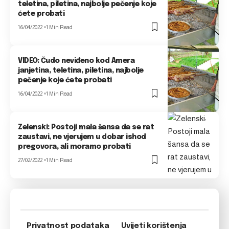
teletina, piletina, najbolje pečenje koje
ćete probati
16/04/2022
1 Min Read
VIDEO: Čudo neviđeno kod Amera
janjetina, teletina, piletina, najbolje
pečenje koje ćete probati
16/04/2022
1 Min Read
Zelenski: Postoji mala šansa da se rat
zaustavi, ne vjerujem u dobar ishod
pregovora, ali moramo probati
27/02/2022
1 Min Read
Privatnost podataka
Uvijeti korištenja