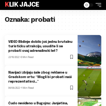
KLIK JAJCE
Oznaka:
probati
VIDEO Blidinje dobilo još jednu brutalnu
turističku atrakciju, usudite li se
probati ovaj adrenalinski let?
22/10/2022
0 Min Read
Navijači zbijaju šale zbog reklame u
Gradskom vrtu: “Mogli bi probati naši
reprezentativci…”
04/06/2022
1 Min Read
Čudo neviđeno u Bugojnu: Janjetina,