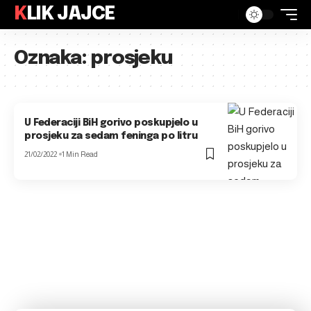
KLIK JAJCE
Oznaka:
prosjeku
U Federaciji BiH gorivo poskupjelo u
prosjeku za sedam feninga po litru
21/02/2022
1 Min Read