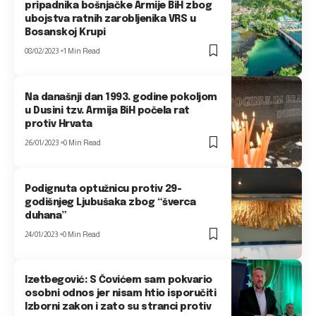
pripadnika bošnjačke Armije BiH zbog
ubojstva ratnih zarobljenika VRS u
Bosanskoj Krupi
08/02/2023
1 Min Read
Na današnji dan 1993. godine pokoljom
u Dusini tzv. Armija BiH počela rat
protiv Hrvata
26/01/2023
0 Min Read
Podignuta optužnicu protiv 29-
godišnjeg Ljubušaka zbog “šverca
duhana”
24/01/2023
0 Min Read
Izetbegović: S Čovićem sam pokvario
osobni odnos jer nisam htio isporučiti
Izborni zakon i zato su stranci protiv