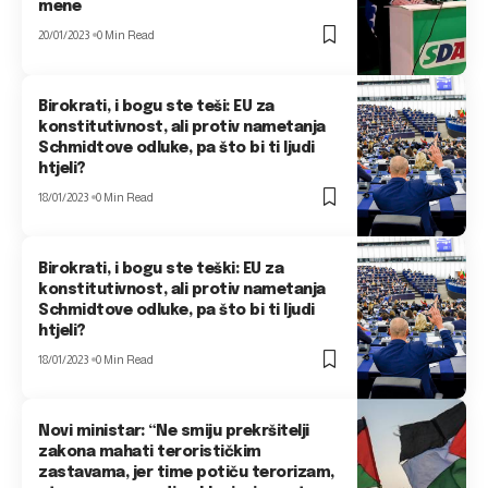
mene
20/01/2023
0 Min Read
Birokrati, i bogu ste teši: EU za
konstitutivnost, ali protiv nametanja
Schmidtove odluke, pa što bi ti ljudi
htjeli?
18/01/2023
0 Min Read
Birokrati, i bogu ste teški: EU za
konstitutivnost, ali protiv nametanja
Schmidtove odluke, pa što bi ti ljudi
htjeli?
18/01/2023
0 Min Read
Novi ministar: “Ne smiju prekršitelji
zakona mahati terorističkim
zastavama, jer time potiču terorizam,