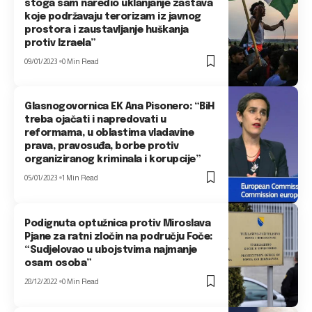
stoga sam naredio uklanjanje zastava
koje podržavaju terorizam iz javnog
prostora i zaustavljanje huškanja
protiv Izraela”
09/01/2023
0 Min Read
Glasnogovornica EK Ana Pisonero: “BiH
treba ojačati i napredovati u
reformama, u oblastima vladavine
prava, pravosuđa, borbe protiv
organiziranog kriminala i korupcije”
05/01/2023
1 Min Read
Podignuta optužnica protiv Miroslava
Pjane za ratni zločin na području Foče:
“Sudjelovao u ubojstvima najmanje
osam osoba”
28/12/2022
0 Min Read