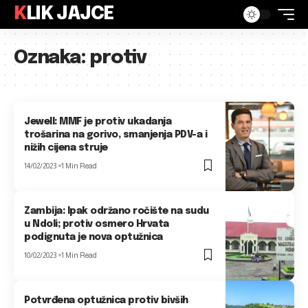
KLIK JAJCE
Oznaka:
protiv
Jewell: MMF je protiv ukadanja
trošarina na gorivo, smanjenja PDV-a i
nižih cijena struje
14/02/2023
1 Min Read
Zambija: Ipak održano ročište na sudu
u Ndoli; protiv osmero Hrvata
podignuta je nova optužnica
10/02/2023
1 Min Read
Potvrđena optužnica protiv bivših