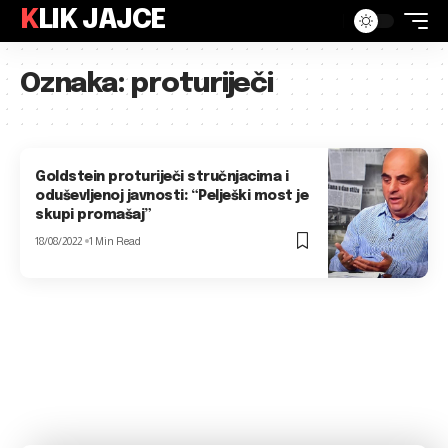
KLIK JAJCE
Oznaka:
proturiječi
Goldstein proturiječi stručnjacima i
oduševljenoj javnosti: “Pelješki most je
skupi promašaj”
18/08/2022
1 Min Read