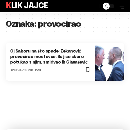
KLIK JAJCE
Oznaka:
provocirao
Oj Saboru na što spade: Zekanović
provocirao mostovce, Bulj se skoro
potukao s njim, smirivao ih Glavašević
18/10/2022
0 Min Read