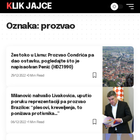
KLIK JAJCE
Oznaka:
prozvao
Žestoko u Livnu: Prozvao Čondrića pa
dao ostavku, pogledajte što je
napisaoIvan Penić (HDZ1990)
29/12/2022
0 Min Read
Milanović nahvalio Livakovića, uputio
poruku reprezentaciji pa prozvao
Brazilce: “plesovi, kreveljenja, to
ponižava protivnika…”
06/12/2022
1 Min Read