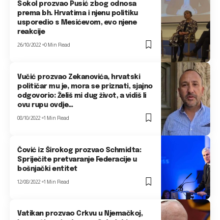
Sokol prozvao Pusić zbog odnosa
prema bh. Hrvatima i njenu politiku
usporedio s Mesićevom, evo njene
reakcije
26/10/2022
0 Min Read
Vučić prozvao Zekanovića, hrvatski
političar mu je, mora se priznati, sjajno
odgovorio: Želiš mi dug život, a vidiš li
ovu rupu ovdje…
08/10/2022
1 Min Read
Čović iz Širokog prozvao Schmidta:
Spriječite pretvaranje Federacije u
bošnjački entitet
12/08/2022
1 Min Read
Vatikan prozvao Crkvu u Njemačkoj,