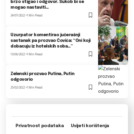
brzo stigao i odgovor. Sukob bi se
mogao nastaviti…
24/07/2022
1 Min Read
Uzurpator komentirao jučerašnji
sastanak pa prozvao Čovića: “Oni koji
dobacuju iz hotelskih soba…”
13/06/2022
1 Min Read
Zelenski prozvao Putina, Putin
odgovorio
25/02/2022
1 Min Read
Privatnost podataka
Uvijeti korištenja