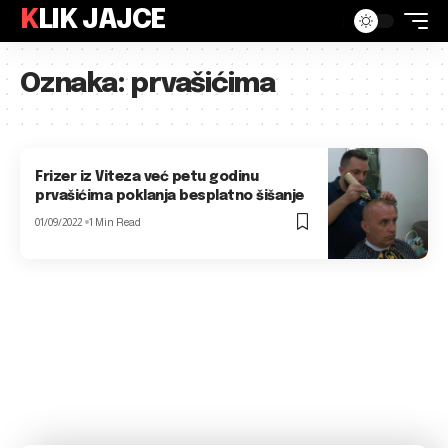
KLIK JAJCE
Oznaka:
prvašićima
Frizer iz Viteza već petu godinu
prvašićima poklanja besplatno šišanje
01/09/2022
1 Min Read