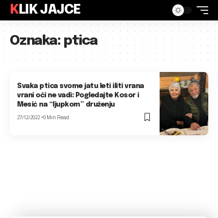
KLIK JAJCE
Oznaka:
ptica
Svaka ptica svome jatu leti iliti vrana
vrani oči ne vadi: Pogledajte Kosor i
Mesić na “ljupkom” druženju
27/12/2022
0 Min Read