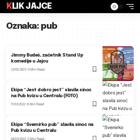
KLIK JAJCE
Oznaka:
pub
Jimmy Budeš, začetnik Stand Up
komedije u Jajcu
23/05/2023
5 Min Read
Ekipa “Jest dobro jest” slavila sinoć
na Pub kvizu u Centralu (FOTO)
11/03/2022
0 Min Read
Ekipa “Svemirko pub” slavila sinoć na
Pub kvizu u Centralu
04/03/2022
1 Min Read