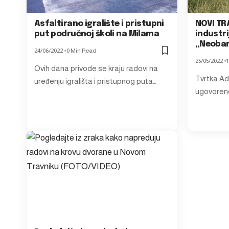
Asfaltirano igralište i pristupni
NOVI TR
put područnoj školi na Milama
industri
„Neobar
24/06/2022
0 Min Read
25/05/2022
Ovih dana privode se kraju radovi na
Tvrtka Adž
uređenju igrališta i pristupnog puta…
ugovorene