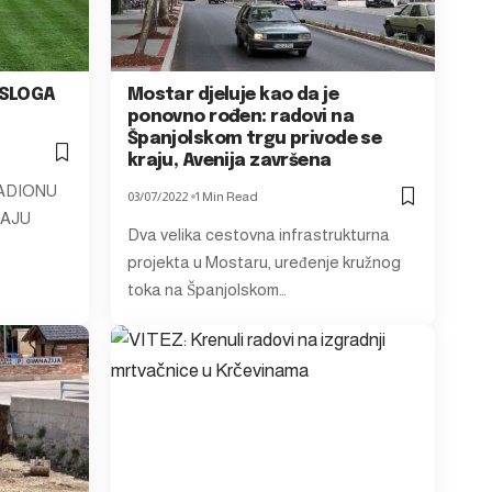
 SLOGA
Mostar djeluje kao da je
ponovno rođen: radovi na
Španjolskom trgu privode se
kraju, Avenija završena
ADIONU
03/07/2022
1 Min Read
RAJU
Dva velika cestovna infrastrukturna
projekta u Mostaru, uređenje kružnog
toka na Španjolskom…