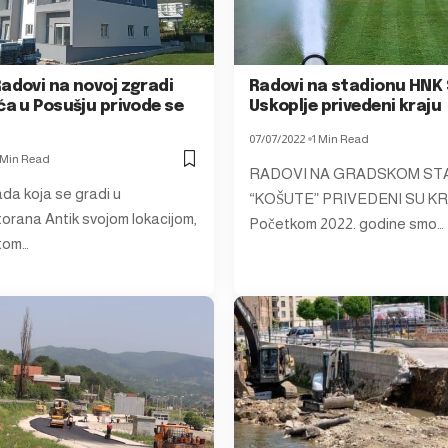
adovi na novoj zgradi
Radovi na stadionu HNK
ća u Posušju privode se
Uskoplje privedeni kraju
07/07/2022
1 Min Read
 Min Read
RADOVI NA GRADSKOM ST
da koja se gradi u
“KOŠUTE” PRIVEDENI SU K
storana Antik svojom lokacijom,
Početkom 2022. godine smo…
etom…