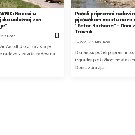
AVNIK: Radovi u
Počeli pripremni radovi 
jsko uslužnoj zoni
pješačkom mostu na rela
je”
”Petar Barbarić” – Dom z
Travnik
1 Min Read
16/05/2022
1 Min Read
ić Asfalt d.o.o. završila je
Danas su počeli pripremni rad
 radove – završni radovi na…
izgradnji pješačkog mosta iz
Doma zdravlja…