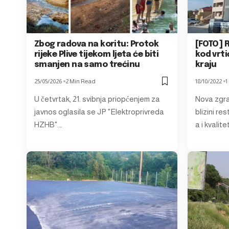
Zbog radova na koritu: Protok
[FOTO] R
rijeke Plive tijekom ljeta će biti
kod vrti
smanjen na samo trećinu
kraju
25/05/2026
2 Min Read
18/10/2022
1
U četvrtak, 21. svibnja priopćenjem za
Nova zgra
javnos oglasila se JP "Elektroprivreda
blizini re
HZHB".…
a i kvalit