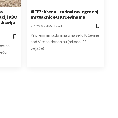
na
VITEZ: Krenuli radovi na izgradnji
ciji KŠC
mrtvačnice u Krčevinama
dravlja
23/02/2022
1 Min Read
Pripremnim radovima u naselju Krčevine
kod Viteza danas su (srijeda, 23.
ovi na
veljače)…
među