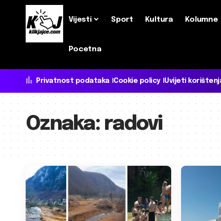
Vijesti
Sport
Kultura
Kolumne
Pocetna
Privatnost podataka
Cookie policy
Uvijeti korištenj
Oznaka:
radovi