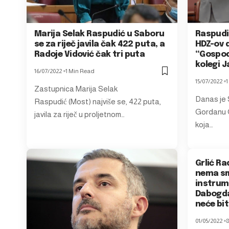
Marija Selak Raspudić u Saboru
Raspudić
se za riječ javila čak 422 puta, a
HDZ-ov 
Radoje Vidović čak tri puta
“Gospodi
kolegi 
16/07/2022
1 Min Read
15/07/2022
1
Zastupnica Marija Selak
Danas je 
Raspudić (Most) najviše se, 422 puta,
Gordanu G
javila za riječ u proljetnom…
koja…
Grlić R
nema sm
instrum
Dabogda
neće bit
01/05/2022
8