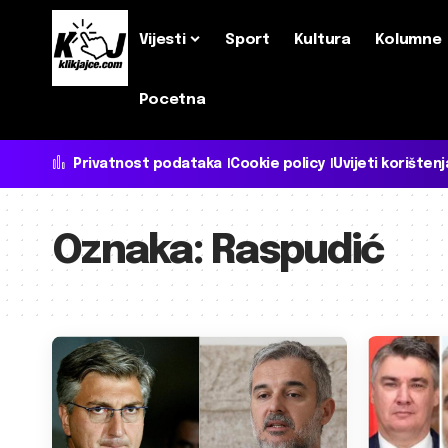
Vijesti
Sport
Kultura
Kolumne
Pocetna
Privatnost podataka
Cookie policy
Uvijeti korištenj
Oznaka:
Raspudić