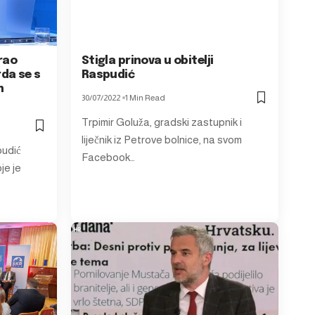
rao
Stigla prinova u obitelji
da se s
Raspudić
m
30/07/2022
1 Min Read
Trpimir Goluža, gradski zastupnik i
liječnik iz Petrove bolnice, na svom
pudić
Facebook…
je je