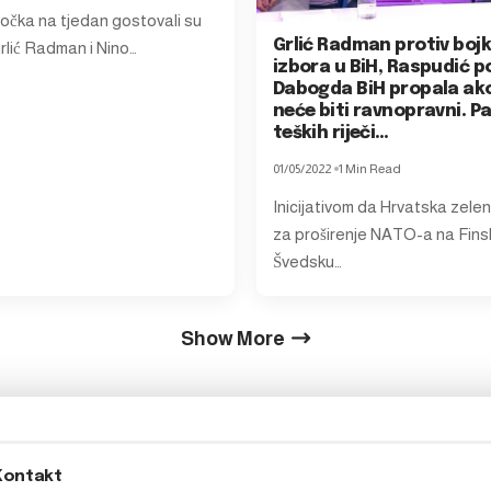
Točka na tjedan gostovali su
Grlić Radman protiv boj
lić Radman i Nino…
izbora u BiH, Raspudić p
Dabogda BiH propala ako
neće biti ravnopravni. Pa
teških riječi…
01/05/2022
1 Min Read
Inicijativom da Hrvatska zelen
za proširenje NATO-a na Finsk
Švedsku…
Show More
Kontakt