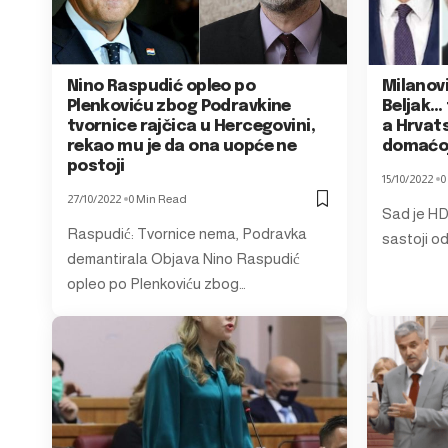
Nino Raspudić opleo po
Milanovi
Plenkoviću zbog Podravkine
Beljak… 
tvornice rajčica u Hercegovini,
a Hrvats
rekao mu je da ona uopće ne
domaćoj 
postoji
15/10/2022
0
27/10/2022
0 Min Read
Sad je HD
Raspudić: Tvornice nema, Podravka
sastoji od
demantirala Objava Nino Raspudić
opleo po Plenkoviću zbog…