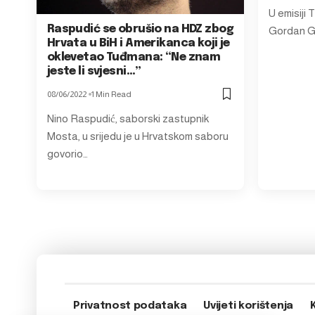
U emisiji 
Raspudić se obrušio na HDZ zbog
Gordan Gr
Hrvata u BiH i Amerikanca koji je
oklevetao Tuđmana: “Ne znam
jeste li svjesni…”
08/06/2022
1 Min Read
Nino Raspudić, saborski zastupnik
Mosta, u srijedu je u Hrvatskom saboru
govorio…
Privatnost podataka
Uvijeti korištenja