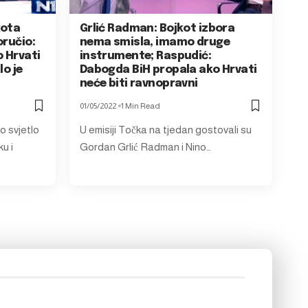
kota
Grlić Radman: Bojkot izbora
oručio:
nema smisla, imamo druge
 Hrvati
instrumente; Raspudić:
lo je
Dabogda BiH propala ako Hrvati
neće biti ravnopravni
01/05/2022
1 Min Read
o svjetlo
U emisiji Točka na tjedan gostovali su
u i
Gordan Grlić Radman i Nino…