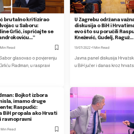
 brutalno kritizirao
U Zagrebu održana važn
dvojac u Saboru:
diskusija o BiH i Hrvatima
ne Grlić, ispričajte se
evo što su poručili Raspu
Jandrokoviću…”
Knežević, Gudelj, Raguž…
 Min Read
13/07/2022
1 Min Read
Sabor glasovao o povjerenju
Javna panel diskusija Hrvatsk
rliću Radman, u raspravi
u BiH jučer i danas kroz hrvat
adman: Bojkot izbora
isla, imamo druge
ente; Raspudić:
 BiH propala ako Hrvati
i ravnopravni
 Min Read