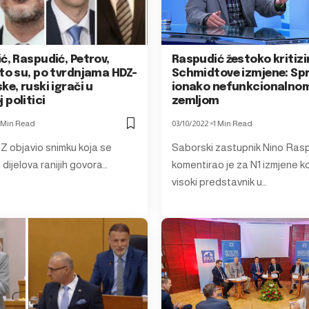
ć, Raspudić, Petrov,
Raspudić žestoko kritizi
to su, po tvrdnjama HDZ-
Schmidtove izmjene: Spr
ke, ruski igrači u
ionako nefunkcionalno
politici
zemljom
 Min Read
03/10/2022
1 Min Read
Z objavio snimku koja se
Saborski zastupnik Nino Ras
 dijelova ranijih govora…
komentirao je za N1 izmjene ko
visoki predstavnik u…