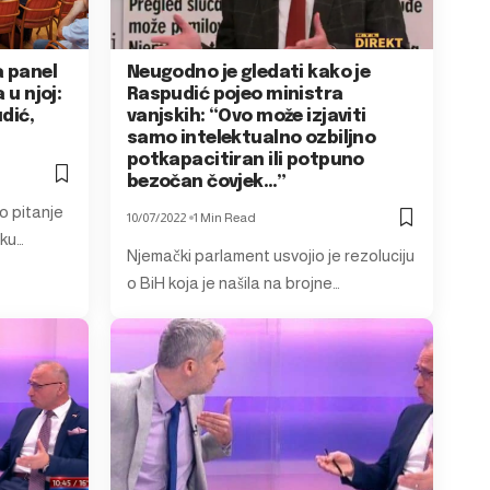
a panel
Neugodno je gledati kako je
 u njoj:
Raspudić pojeo ministra
dić,
vanjskih: “Ovo može izjaviti
samo intelektualno ozbiljno
potkapacitiran ili potpuno
bezočan čovjek…”
o pitanje
10/07/2022
1 Min Read
sku…
Njemački parlament usvojio je rezoluciju
o BiH koja je našila na brojne…