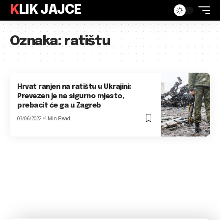
KLIK JAJCE
Oznaka:
ratištu
Hrvat ranjen na ratištu u Ukrajini:
Prevezen je na sigurno mjesto,
prebacit će ga u Zagreb
03/06/2022
1 Min Read